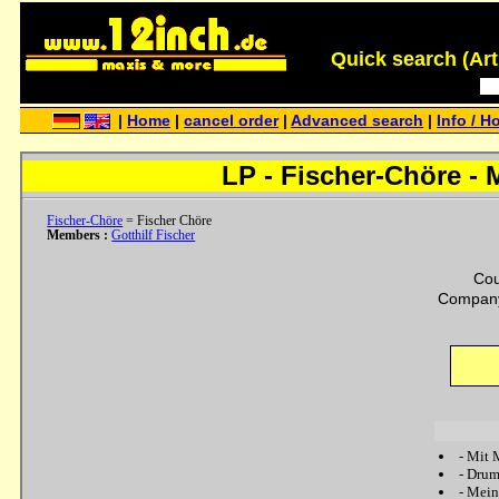
Quick search (Artis
|
Home
|
cancel order
|
Advanced search
|
Info / H
LP - Fischer-Chöre -
Fischer-Chöre
= Fischer Chöre
Members :
Gotthilf Fischer
Cou
Company
-
Mit 
-
Drum
-
Mein