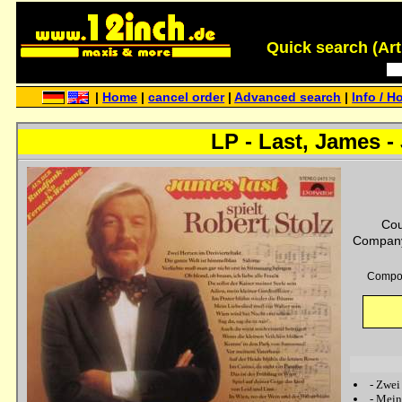
Quick search (Artis
|
Home
|
cancel order
|
Advanced search
|
Info / H
LP - Last, James -
Cou
Company
Compo
-
Zwei 
-
Mein