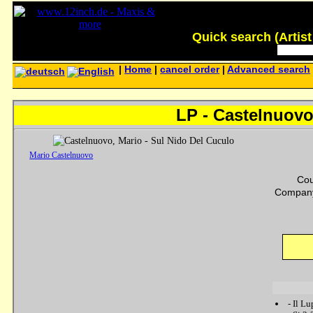
Quick search (Artist -
|
Home
|
cancel order
|
Advanced search
LP - Castelnuovo
Mario Castelnuovo
Cou
Company
-
Il Lu