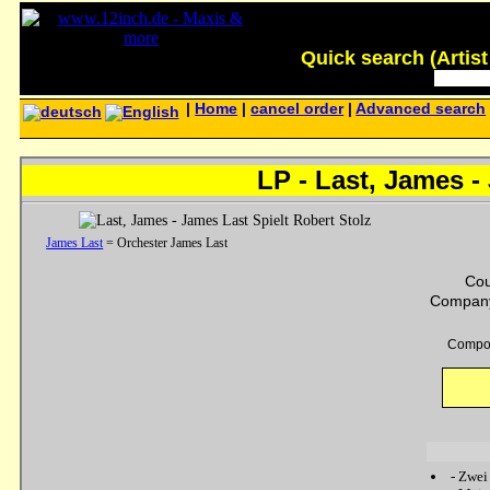
Quick search (Artist -
|
Home
|
cancel order
|
Advanced search
LP - Last, James -
James Last
= Orchester James Last
Cou
Company
Compo
-
Zwei 