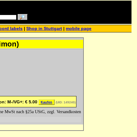
cord labels
|
Shop in Stuttgart
|
mobile page
Simon)
on: M-/VG+:
€
5.00
Kaufen
(UID: 149240)
hne MwSt nach §25a UStG, zzgl. Versandkosten