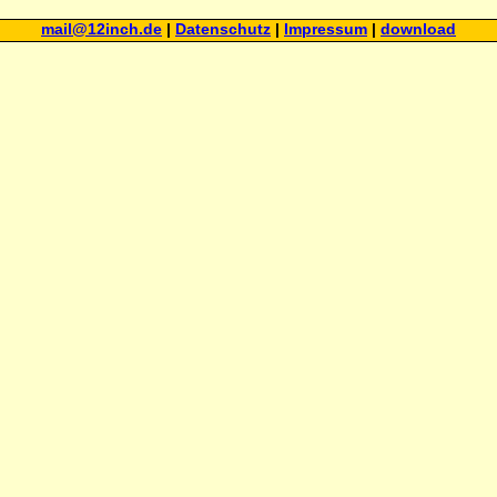
mail@12inch.de
|
Datenschutz
|
Impressum
|
download