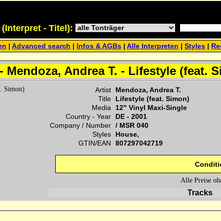
Interpret - Titel):
en
|
Advanced search
|
Infos & AGBs
|
Alle Interpreten
|
Styles
|
Re
- Mendoza, Andrea T. - Lifestyle (feat. 
Artist
Mendoza, Andrea T.
Title
Lifestyle (feat. Simon)
Media
12" Vinyl Maxi-Single
Country - Year
DE -
2001
Company / Number
/
MSR 040
Styles
House,
GTIN/EAN
807297042719
Conditi
Alle Preise o
Tracks