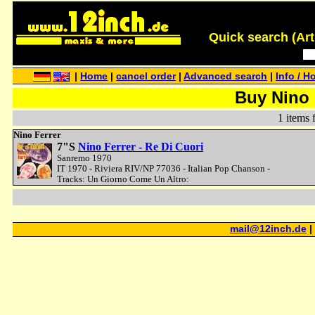
Quick search (Artis
|
Home
|
cancel order
|
Advanced search
|
Info / H
Buy Nino 
1 items 
Nino Ferrer
7"S
Nino Ferrer - Re Di Cuori
Sanremo 1970
IT 1970 - Riviera RIV/NP 77036 - Italian Pop Chanson -
Tracks: Un Giorno Come Un Altro:
mail@12inch.de
|