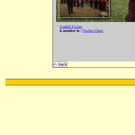
Gotthilf Fischer
is member in :
Fischer-Chöre
<- back