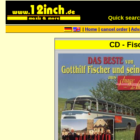
Quick search 
|
Home
|
cancel order
|
Adv
CD - Fis