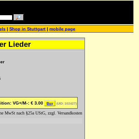
els
|
Shop in Stuttgart
|
mobile page
er Lieder
er
5
ition: VG+/M-:
€
3.00
Buy
(UID: 102427)
hne MwSt nach §25a UStG, zzgl. Versandkosten