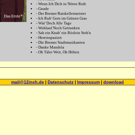
-
Wenn Ich Dich in Nöten Rufe
-
Gnade
-
Der Bremer Ratskellermeister
-
Ich Ruh' Gern im Grünen Gras
-
Wär' Doch Alle Tage
-
Wohlauf Noch Getrunken
-
Sah ein Knab' ein Röslein Steh'n
-
Hereinspaziert
-
Die Bremer Stadtmusikanten
-
Danke Mandela
-
Oh Täler Weit, Oh Höhen
mail@12inch.de
|
Datenschutz
|
Impressum
|
download