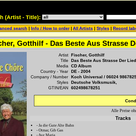
(Artist - Title):
anced search
|
Info / How to order
|
All Artists
|
Styles
|
Record lab
cher, Gotthilf - Das Beste Aus Strasse D
Artist
Fischer, Gotthilf
Title
Das Beste Aus Strasse Der Lied
Media
CD Album
Country - Year
DE -
2004
Company / Number
Koch Universal
/
06024 986782
Styles
Deutsche Volksmusik,
GTIN/EAN
602498678251
Cond
Alle Preise o
Tracks
-
Ja die Gute Alte Bahn
-
Otmar, Gib Gas
-
Ave Maria