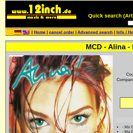
Quick search (Artis
|
Home
|
cancel order
|
Advanced search
|
Info / H
MCD - Alina -
Cou
Company
-
Mit 
-
Mit 