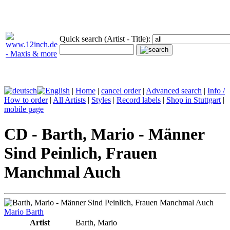
Quick search (Artist - Title):
|
Home
|
cancel order
|
Advanced search
|
Info /
How to order
|
All Artists
|
Styles
|
Record labels
|
Shop in Stuttgart
|
mobile page
CD - Barth, Mario - Männer
Sind Peinlich, Frauen
Manchmal Auch
Mario Barth
Artist
Barth, Mario