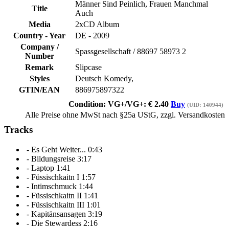
Männer Sind Peinlich, Frauen Manchmal
Title
Auch
Media
2xCD Album
Country - Year
DE -
2009
Company /
Spassgesellschaft
/
88697 58973 2
Number
Remark
Slipcase
Styles
Deutsch Komedy,
GTIN/EAN
886975897322
Condition: VG+/VG+:
€
2.40
Buy
(UID: 140944)
Alle Preise ohne MwSt nach §25a UStG, zzgl. Versandkosten
Tracks
-
Es Geht Weiter...
0:43
-
Bildungsreise
3:17
-
Laptop
1:41
-
Füssischkaitn I
1:57
-
Intimschmuck
1:44
-
Füssischkaitn II
1:41
-
Füssischkaitn III
1:01
-
Kapitänsansagen
3:19
-
Die Stewardess
2:16