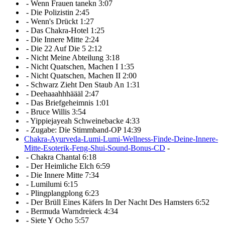
-
Wenn Frauen tanekn
3:07
-
Die Polizistin
2:45
-
Wenn's Drückt
1:27
-
Das Chakra-Hotel
1:25
-
Die Innere Mitte
2:24
-
Die 22 Auf Die 5
2:12
-
Nicht Meine Abteilung
3:18
-
Nicht Quatschen, Machen I
1:35
-
Nicht Quatschen, Machen II
2:00
-
Schwarz Zieht Den Staub An
1:31
-
Deehaaahhhäääl
2:47
-
Das Briefgeheimnis
1:01
-
Bruce Willis
3:54
-
Yippiejayeah Schweinebacke
4:33
-
Zugabe: Die Stimmband-OP
14:39
Chakra-Ayurveda-Lumi-Lumi-Wellness-Finde-Deine-Innere-
Mitte-Esoterik-Feng-Shui-Sound-Bonus-CD
-
-
Chakra Chantal
6:18
-
Der Heimliche Elch
6:59
-
Die Innere Mitte
7:34
-
Lumilumi
6:15
-
Plingplangplong
6:23
-
Der Brüll Eines Käfers In Der Nacht Des Hamsters
6:52
-
Bermuda Warndreieck
4:34
-
Siete Y Ocho
5:57