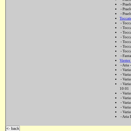
-
Prae
-
Prae
-
Prae
Toccat
-
Tocc
-
Tocc
-
Tocc
-
Tocc
-
Tocc
-
Tocc
-
Tocc
-
Fant
Vierte
-
Aria 
-
Varia
-
Varia
-
Varia
-
Varia
10:01
-
Varia
-
Varia
-
Varia
-
Varia
-
Varia
-
Aria
<- back