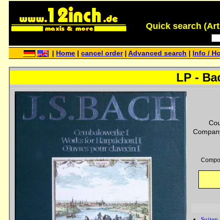
Quick search (Artis
|
Home
|
cancel order
|
Advanced search
|
Info / H
LP - Ba
Cou
Company
Compo
Suiten 