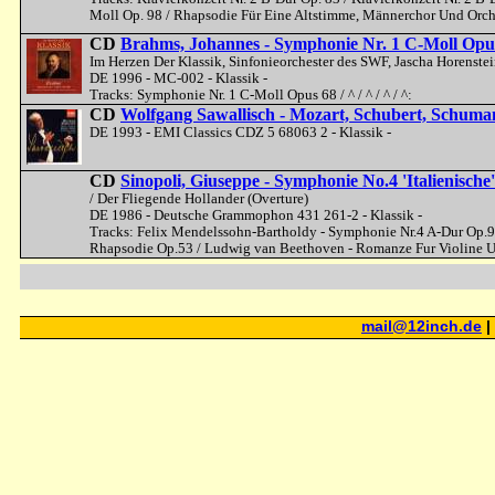
Moll Op. 98 / Rhapsodie Für Eine Altstimme, Männerchor Und Orch
CD
Brahms, Johannes - Symphonie Nr. 1 C-Moll Opu
Im Herzen Der Klassik, Sinfonieorchester des SWF, Jascha Horenste
DE 1996 - MC-002 - Klassik -
Tracks: Symphonie Nr. 1 C-Moll Opus 68 / ^ / ^ / ^ / ^:
CD
Wolfgang Sawallisch - Mozart, Schubert, Schuma
DE 1993 - EMI Classics CDZ 5 68063 2 - Klassik -
CD
Sinopoli, Giuseppe - Symphonie No.4 'Italienische
/ Der Fliegende Hollander (Overture)
DE 1986 - Deutsche Grammophon 431 261-2 - Klassik -
Tracks: Felix Mendelssohn-Bartholdy - Symphonie Nr.4 A-Dur Op.90 'I
Rhapsodie Op.53 / Ludwig van Beethoven - Romanze Fur Violine Un
mail@12inch.de
|