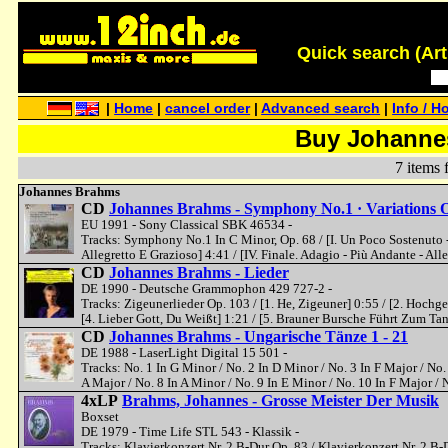
Quick search (Artis
|
Home
|
cancel order
|
Advanced search
|
Info / H
Buy Johanne
7 items 
Johannes Brahms
CD
Johannes Brahms - Symphony No.1 · Variations
EU 1991 - Sony Classical SBK 46534 -
Tracks: Symphony No.1 In C Minor, Op. 68 / [I. Un Poco Sostenuto - 
Allegretto E Grazioso] 4:41 / [IV. Finale. Adagio - Più Andante - A
CD
Johannes Brahms - Lieder
DE 1990 - Deutsche Grammophon 429 727-2 -
Tracks: Zigeunerlieder Op. 103 / [1. He, Zigeuner] 0:55 / [2. Hochg
[4. Lieber Gott, Du Weißt] 1:21 / [5. Brauner Bursche Führt Zum Tanz
CD
Johannes Brahms - Ungarische Tänze 1 - 21
DE 1988 - LaserLight Digital 15 501 -
Tracks: No. 1 In G Minor / No. 2 In D Minor / No. 3 In F Major / No.
A Major / No. 8 In A Minor / No. 9 In E Minor / No. 10 In F Major / 
4xLP
Brahms, Johannes - Grosse Meister Der Musik
Boxset
DE 1979 - Time Life STL 543 - Klassik -
Tracks: Klavierkonzert Nr. 2 B-Dur Op. 83 / Klavierkonzert Nr. 2 B