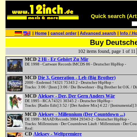
Quick search (Artis
|
Home
|
cancel order
|
Advanced search
|
Info / H
Buy Deutsch
102 items found, page 1 of 11
MCD
2 Hi - Er Gehört Zu Mir
DE 1998 - Cartware Records IMCDS 86 - Deutscher HipHop -
MCD
Die 3. Generation - Leb (Big Brother)
2000 - Endemol 74321 75343 2 - Deutscher HipHop -
Tracks: 3:06 / [Instr.] 3:06 / Die Bewohner - Big Brother Ist O.K. / 
MCD
Aleksey - Der, Der Gern Anders Wär
DE 1995 - RCA 74321 30345 2 - Deutscher HipHop -
Tracks: [Radio Edit] 3:52 / [Der Andere Mix] 4:22 / [Instrumental]
MCD
Aleksey - Millennium (Der Countdown ...)
DE 1999 - MAAD Records 3984 29343-2 - Deutscher HipHop -
Tracks: Millennium - Der Countdown Läuft / Millennium - Der Cou
Real:
CD
Aleksey - Weltpremiere