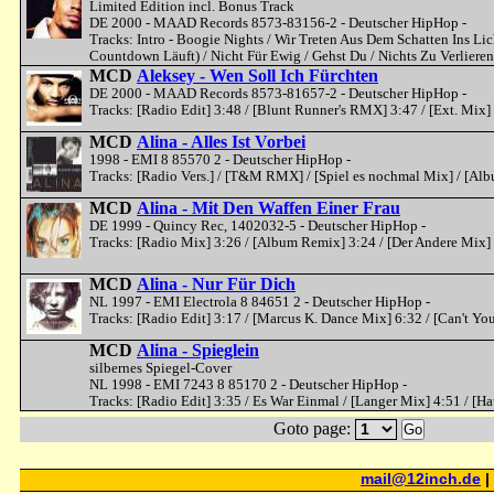
Limited Edition incl. Bonus Track
DE 2000 - MAAD Records 8573-83156-2 - Deutscher HipHop -
Tracks: Intro - Boogie Nights / Wir Treten Aus Dem Schatten Ins Li
Countdown Läuft) / Nicht Für Ewig / Gehst Du / Nichts Zu Verlieren
MCD
Aleksey - Wen Soll Ich Fürchten
DE 2000 - MAAD Records 8573-81657-2 - Deutscher HipHop -
Tracks: [Radio Edit] 3:48 / [Blunt Runner's RMX] 3:47 / [Ext. Mix] 5
MCD
Alina - Alles Ist Vorbei
1998 - EMI 8 85570 2 - Deutscher HipHop -
Tracks: [Radio Vers.] / [T&M RMX] / [Spiel es nochmal Mix] / [Alb
MCD
Alina - Mit Den Waffen Einer Frau
DE 1999 - Quincy Rec, 1402032-5 - Deutscher HipHop -
Tracks: [Radio Mix] 3:26 / [Album Remix] 3:24 / [Der Andere Mix] 
MCD
Alina - Nur Für Dich
NL 1997 - EMI Electrola 8 84651 2 - Deutscher HipHop -
Tracks: [Radio Edit] 3:17 / [Marcus K. Dance Mix] 6:32 / [Can't Yo
MCD
Alina - Spieglein
silbernes Spiegel-Cover
NL 1998 - EMI 7243 8 85170 2 - Deutscher HipHop -
Tracks: [Radio Edit] 3:35 / Es War Einmal / [Langer Mix] 4:51 / [Ha
Goto page:
Go
mail@12inch.de
|